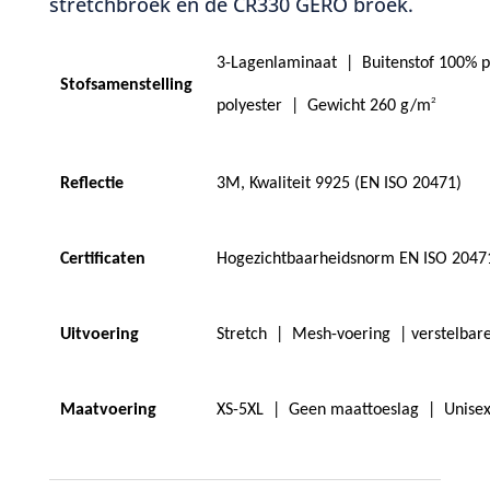
stretchbroek
en
de CR330 GERO broek.
3-Lagenlaminaat
|
Buitenstof 100% 
Stofsamenstelling
2
polyester
|
Gewicht 260 g/m
Reflectie
3M, Kwaliteit 9925 (EN ISO 20471)
Certificaten
Hogezichtbaarheidsnorm EN ISO 20471
Uitvoering
Stretch
|
Mesh-voering
| verstelba
Maatvoering
XS-5XL
|
Geen maattoeslag
|
Unise